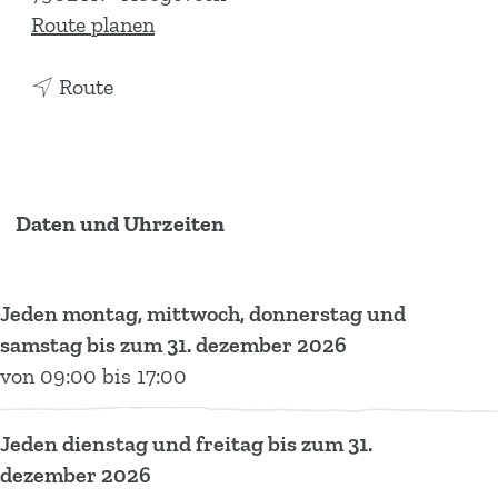
b
Route planen
i
b
s
Route
i
A
s
u
A
d
u
i
Daten und Uhrzeiten
d
o
i
v
o
i
Jeden montag, mittwoch, donnerstag und
v
s
samstag bis zum 31. dezember 2026
i
u
von 09:00 bis 17:00
s
e
u
l
Jeden dienstag und freitag bis zum 31.
e
l
dezember 2026
l
e