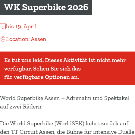
m
WK Superbike 2026
e
p
bis 19. April
a
g
Location: Assen
e
Es tut uns leid. Dieses Aktivität ist nicht mehr
verfügbar. Sehen Sie sich das
aktuelle Angebot
für verfügbare Optionen an.
World Superbike Assen – Adrenalin und Spektakel
auf zwei Rädern
Die World Superbike (WorldSBK) kehrt zurück auf
den TT Circuit Assen, die Bühne für intensive Duelle