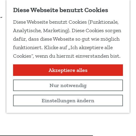
Zu Favoriten hinzufügen
Sichere dir jetzt deine Tickets!
Diese Webseite benutzt Cookies
Diese Webseite benutzt Cookies (Funktionale,
G
Analytische, Marketing). Diese Cookies sorgen
e
dafür, dass diese Webseite so gut wie möglich
h
funktioniert. Klicke auf „Ich akzeptiere alle
e
Cookies“, wenn du hiermit einverstanden bist.
n
S
Akzeptiere alles
i
Nur notwendig
e
z
Einstellungen ändern
u
r
H
o