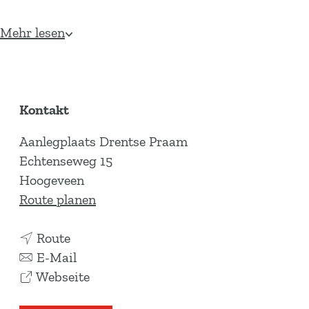
Mehr lesen
Kontakt
Aanlegplaats Drentse Praam
Echtenseweg 15
Hoogeveen
b
Route planen
i
b
s
Route
i
b
H
E-Mail
s
i
a
i
Webseite
H
s
b
s