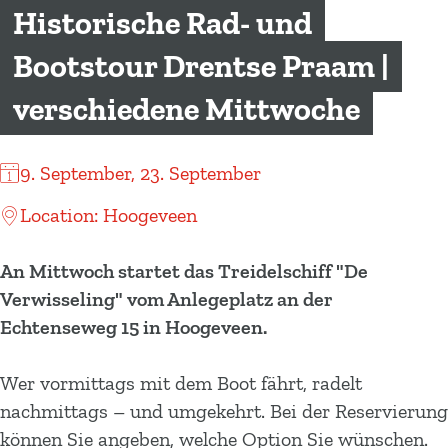
m
Historische Rad- und
e
Bootstour Drentse Praam |
p
a
verschiedene Mittwoche
g
e
9. September, 23. September
Location: Hoogeveen
An Mittwoch startet das Treidelschiff "De
Verwisseling" vom Anlegeplatz an der
Echtenseweg 15 in Hoogeveen.
Wer vormittags mit dem Boot fährt, radelt
nachmittags – und umgekehrt. Bei der Reservierung
können Sie angeben, welche Option Sie wünschen.