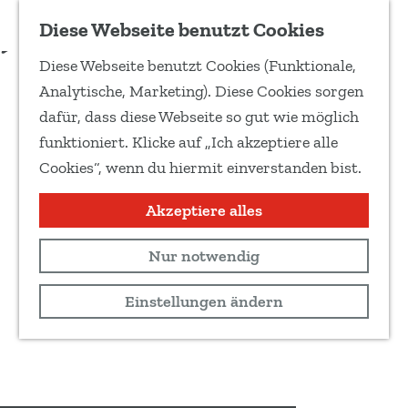
Zu Favoriten hinzufügen
Reservierung
Diese Webseite benutzt Cookies
T
Diese Webseite benutzt Cookies (Funktionale,
e
G
Analytische, Marketing). Diese Cookies sorgen
i
e
dafür, dass diese Webseite so gut wie möglich
l
h
funktioniert. Klicke auf „Ich akzeptiere alle
e
e
Cookies“, wenn du hiermit einverstanden bist.
d
n
i
S
Akzeptiere alles
e
i
s
Nur notwendig
e
e
z
Einstellungen ändern
S
u
e
r
i
H
t
o
e