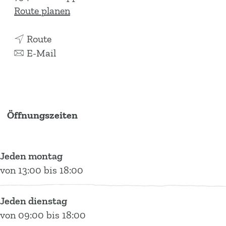
b
Route planen
i
b
s
Route
i
b
T
E-Mail
s
i
o
T
s
u
o
T
r
u
o
i
Öffnungszeiten
r
u
s
i
r
t
s
i
I
Jeden montag
t
s
n
von 13:00 bis 18:00
I
t
f
n
I
o
Jeden dienstag
f
n
M
von 09:00 bis 18:00
o
f
e