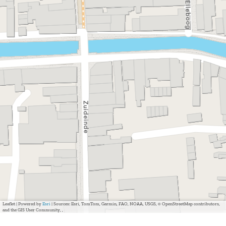
Leaflet
|
Powered by
Esri
| Sources: Esri, TomTom, Garmin, FAO, NOAA, USGS, © OpenStreetMap contributors,
and the GIS User Community, ,