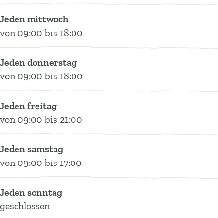
M
o
p
Jeden mittwoch
e
M
p
von 09:00 bis 18:00
p
e
e
p
p
l
Jeden donnerstag
e
p
von 09:00 bis 18:00
l
e
l
Jeden freitag
von 09:00 bis 21:00
Jeden samstag
von 09:00 bis 17:00
Jeden sonntag
geschlossen