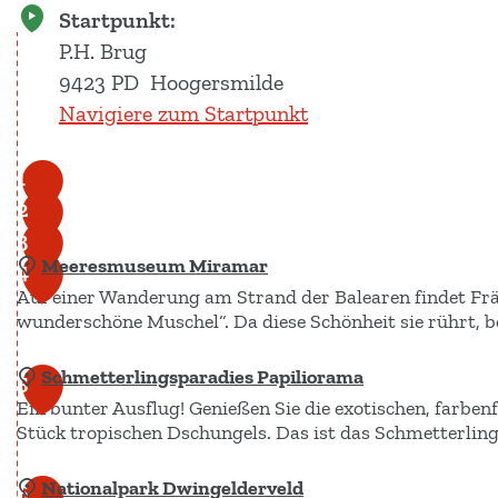
Startpunkt:
P.H. Brug
9423 PD
Hoogersmilde
Navigiere zum Startpunkt
1
2
3
Meeresmuseum Miramar
4
Auf einer Wanderung am Strand der Balearen findet Fräu
wunderschöne Muschel“. Da diese Schönheit sie rührt, b
Schmetterlingsparadies Papiliorama
M
5
Ein bunter Ausflug! Genießen Sie die exotischen, farbe
e
Stück tropischen Dschungels. Das ist das Schmetterling
e
r
Nationalpark Dwingelderveld
S
6