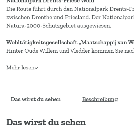
Nationalpark Drents-Friese Wold
m
Die Route führt durch den Nationalpark Drents-F
e
zwischen Drenthe und Friesland. Der Nationalpar
p
Natura-2000-Schutzgebiet ausgewiesen.
a
g
Wohltätigkeitsgesellschaft „Maatschappij van W
e
Hinter Oude Willem und Vledder kommen Sie nach
Mehr lesen
Das wirst du sehen
Beschreibung
Das wirst du sehen