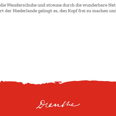
 die Wanderschuhe und streune durch die wunderbare Nat
rt der Niederlande gelingt es, den Kopf frei zu machen un
N
a
c
h
o