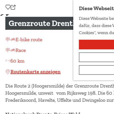
Zu Favoriten hinzufügen
Diese Webseit
T
Diese Webseite be
e
Grenzroute Drenthe, Route 2
G
dafür, dass diese 
i
e
Cookies“, wenn du
l
h
E-bike route
e
e
d
Race
n
i
S
60 km
e
i
s
Routenkarte anzeigen
e
e
z
S
Die Route 2 (Hoogersmilde) der Grenzroute Drent
u
e
Hoogersmilde, unweit vom Rijksweg 198. Die 60 
r
i
Frederiksoord, Havelte, Uffelte und Dwingeloo z
H
t
o
e