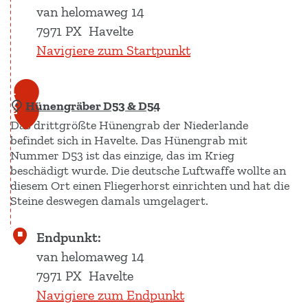
van helomaweg 14
7971 PX
Havelte
Navigiere zum Startpunkt
1
Hünengräber D53 & D54
2
Das drittgrößte Hünengrab der Niederlande
befindet sich in Havelte. Das Hünengrab mit
Nummer D53 ist das einzige, das im Krieg
beschädigt wurde. Die deutsche Luftwaffe wollte an
diesem Ort einen Fliegerhorst einrichten und hat die
Steine deswegen damals umgelagert.
H
Endpunkt:
ü
van helomaweg 14
n
7971 PX
Havelte
e
Navigiere zum Endpunkt