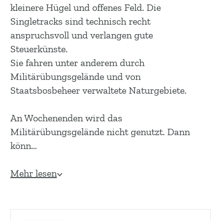
m
kleinere Hügel und offenes Feld. Die
e
Singletracks sind technisch recht
p
anspruchsvoll und verlangen gute
a
Steuerkünste.
g
Sie fahren unter anderem durch
e
Militärübungsgelände und von
Staatsbosbeheer verwaltete Naturgebiete.
An Wochenenden wird das
Militärübungsgelände nicht genutzt. Dann
könn…
Mehr lesen