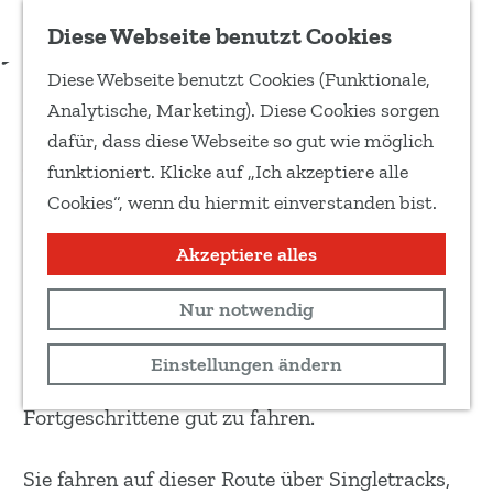
Zu Favoriten hinzufügen
Download Routenbeschreibung
Diese Webseite benutzt Cookies
T
Diese Webseite benutzt Cookies (Funktionale,
e
MTB-Route Havelte-West
G
Analytische, Marketing). Diese Cookies sorgen
i
e
dafür, dass diese Webseite so gut wie möglich
l
h
Offroad/MTB
funktioniert. Klicke auf „Ich akzeptiere alle
e
e
Cookies“, wenn du hiermit einverstanden bist.
d
17 km
n
i
S
Akzeptiere alles
Routenkarte anzeigen
e
i
s
Nur notwendig
e
Diese (blaue) Route ist 16 km lang, lässt sich
e
z
aber an Wochenenden um 6 km (rot) erweitern.
Einstellungen ändern
S
u
Die Route ist sowohl für Einsteiger als auch für
e
r
Fortgeschrittene gut zu fahren.
i
H
t
o
Sie fahren auf dieser Route über Singletracks,
e