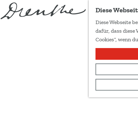
Diese Webseit
Diese Webseite be
G
dafür, dass diese 
e
Cookies“, wenn du
h
e
n
S
i
e
z
u
r
H
o