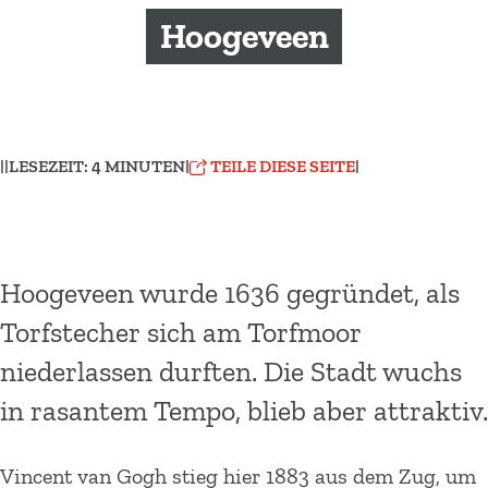
m
Hoogeveen
e
p
a
g
e
|
|
LESEZEIT: 4 MINUTEN
|
TEILE DIESE SEITE
|
Hoogeveen wurde 1636 gegründet, als
Torfstecher sich am Torfmoor
niederlassen durften. Die Stadt wuchs
in rasantem Tempo, blieb aber attraktiv.
Vincent van Gogh stieg hier 1883 aus dem Zug, um