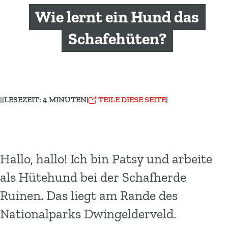
m
Wie lernt ein Hund das
e
p
Schafehüten?
a
g
e
|
|
LESEZEIT: 4 MINUTEN
|
TEILE DIESE SEITE
|
Hallo, hallo! Ich bin Patsy und arbeite
als Hütehund bei der Schafherde
Ruinen. Das liegt am Rande des
Nationalparks Dwingelderveld.