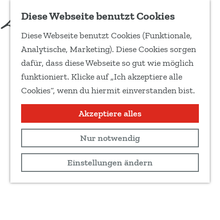
Diese Webseite benutzt Cookies
Diese Webseite benutzt Cookies (Funktionale,
G
Analytische, Marketing). Diese Cookies sorgen
e
dafür, dass diese Webseite so gut wie möglich
h
funktioniert. Klicke auf „Ich akzeptiere alle
e
Cookies“, wenn du hiermit einverstanden bist.
n
S
Akzeptiere alles
i
Nur notwendig
e
z
Einstellungen ändern
u
r
H
o