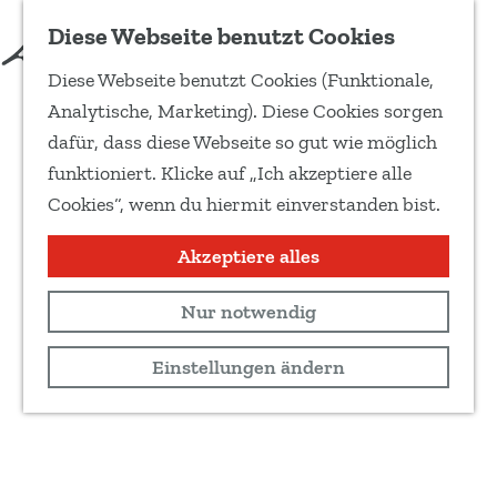
Diese Webseite benutzt Cookies
Diese Webseite benutzt Cookies (Funktionale,
G
Analytische, Marketing). Diese Cookies sorgen
e
dafür, dass diese Webseite so gut wie möglich
h
funktioniert. Klicke auf „Ich akzeptiere alle
e
Cookies“, wenn du hiermit einverstanden bist.
n
S
Akzeptiere alles
i
Nur notwendig
e
z
Einstellungen ändern
u
r
H
o