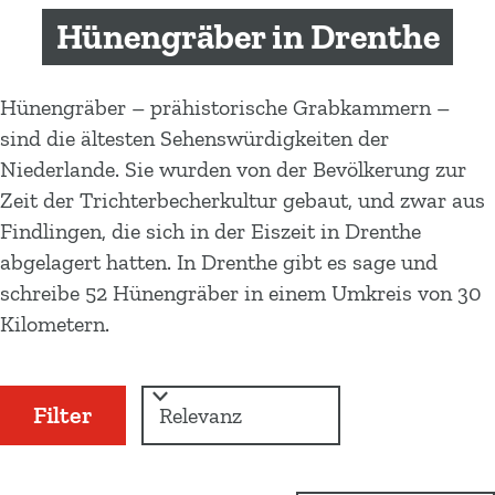
m
Hünengräber in Drenthe
e
p
a
Hünengräber – prähistorische Grabkammern –
g
sind die ältesten Sehenswürdigkeiten der
e
Niederlande. Sie wurden von der Bevölkerung zur
Zeit der Trichterbecherkultur gebaut, und zwar aus
Findlingen, die sich in der Eiszeit in Drenthe
abgelagert hatten. In Drenthe gibt es sage und
schreibe 52 Hünengräber in einem Umkreis von 30
Kilometern.
W
S
Filter
a
o
r
s
t
m