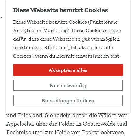
Zu Favoriten hinzufügen
Download Routenbeschreibung
Diese Webseite benutzt Cookies
T
Diese Webseite benutzt Cookies (Funktionale,
e
Veenwolds
G
Analytische, Marketing). Diese Cookies sorgen
i
e
dafür, dass diese Webseite so gut wie möglich
l
h
Recreatief
funktioniert. Klicke auf „Ich akzeptiere alle
e
e
Cookies“, wenn du hiermit einverstanden bist.
d
40 km
n
i
S
Akzeptiere alles
Routenkarte anzeigen
e
i
s
Nur notwendig
e
Im Wechsel geht es durch Wald, Heide und
e
z
offenes Feld. Die Veenwolds-Route verläuft an
Einstellungen ändern
S
u
der Grenze zwischen den Provinzen Drenthe
e
r
und Friesland. Sie radeln durch die Wälder von
i
H
Appelscha, über die Felder in Oosterwolde und
t
o
Fochteloo und zur Heide von Fochtelooërveen.
e