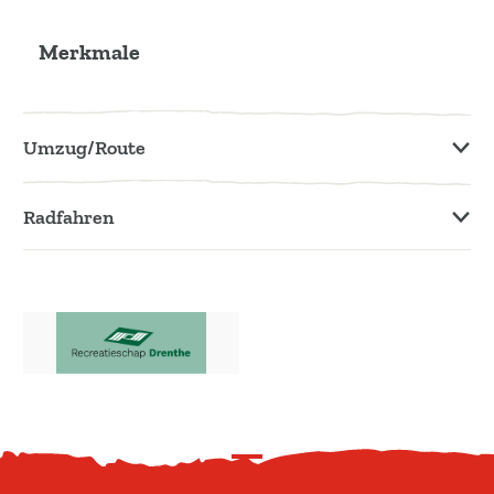
W
Merkmale
o
l
d
Umzug/Route
Radfahren
N