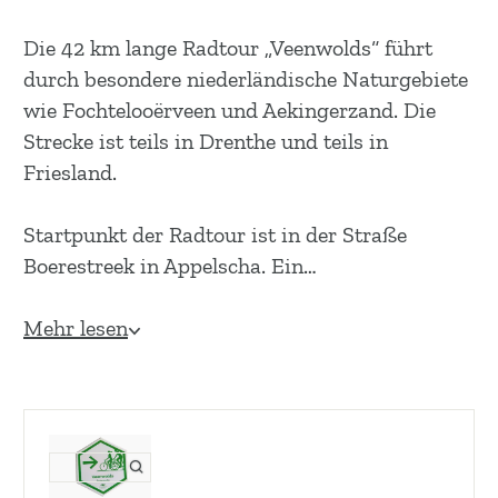
m
e
Die 42 km lange Radtour „Veenwolds“ führt
p
durch besondere niederländische Naturgebiete
a
wie Fochtelooërveen und Aekingerzand. Die
g
Strecke ist teils in Drenthe und teils in
e
Friesland.
Startpunkt der Radtour ist in der Straße
Boerestreek in Appelscha. Ein…
Mehr lesen