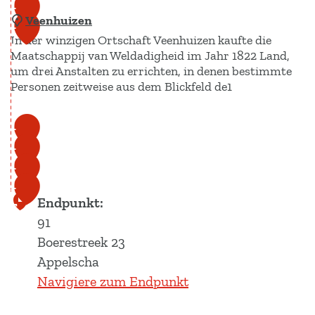
t
1
r
Veenhuizen
e
1
0
u
In der winzigen Ortschaft Veenhuizen kaufte die
l
1
Maatschappij van Weldadigheid im Jahr 1822 Land,
m
o
um drei Anstalten zu errichten, in denen bestimmte
D
ë
Personen zeitweise aus dem Blickfeld de1
r
r
e
v
V
1
n
e
e
1
2
t
e
e
1
3
s
n
n
1
4
-
h
Endpunkt:
5
F
u
91
r
i
Boerestreek 23
i
z
Appelscha
e
e
Navigiere zum Endpunkt
s
n
e