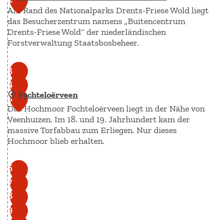
Am Rand des Nationalparks Drents-Friese Wold liegt
das Besucherzentrum namens „Buitencentrum
Drents-Friese Wold“ der niederländischen
Forstverwaltung Staatsbosbeheer.
B
3
e
4
Fochteloërveen
s
5
Das Hochmoor Fochteloërveen liegt in der Nähe von
u
Veenhuizen. Im 18. und 19. Jahrhundert kam der
c
massive Torfabbau zum Erliegen. Nur dieses
h
Hochmoor blieb erhalten.
e
r
F
6
z
o
7
e
c
8
n
h
9
t