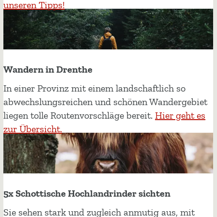
e
unseren Tipps!
b
n
i
s
Wandern in Drenthe
p
f
W
In einer Provinz mit einem landschaftlich so
a
a
abwechslungsreichen und schönen Wandergebiet
d
n
liegen tolle Routenvorschläge bereit.
Hier geht es
e
d
zur Übersicht.
u
e
n
r
d
n
S
i
5x Schottische Hochlandrinder sichten
p
n
i
D
5
Sie sehen stark und zugleich anmutig aus, mit