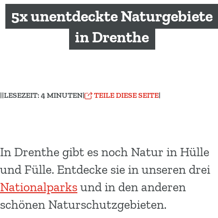
m
5x unentdeckte Naturgebiete
e
p
in Drenthe
a
g
e
|
|
LESEZEIT: 4 MINUTEN
|
TEILE DIESE SEITE
|
In Drenthe gibt es noch Natur in Hülle
und Fülle. Entdecke sie in unseren drei
Nationalparks
und in den anderen
schönen Naturschutzgebieten.