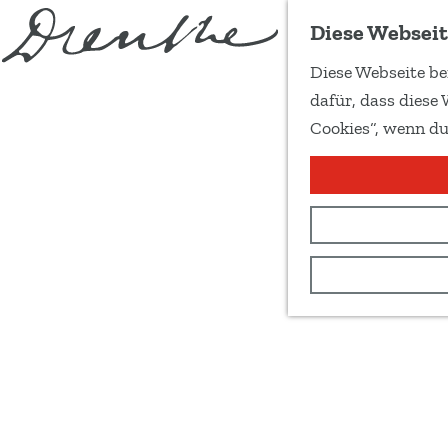
Diese Webseit
Diese Webseite be
G
dafür, dass diese 
e
Cookies“, wenn du
h
e
n
S
i
e
z
u
r
H
o