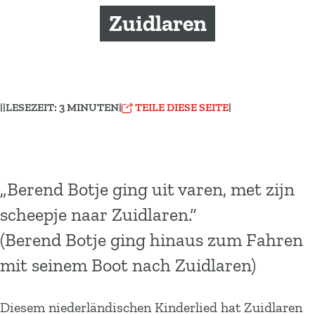
m
Zuidlaren
e
p
a
g
e
|
|
LESEZEIT: 3 MINUTEN
|
TEILE DIESE SEITE
|
„Berend Botje ging uit varen, met zijn
scheepje naar Zuidlaren.“
(Berend Botje ging hinaus zum Fahren
mit seinem Boot nach Zuidlaren)
Diesem niederländischen Kinderlied hat Zuidlaren