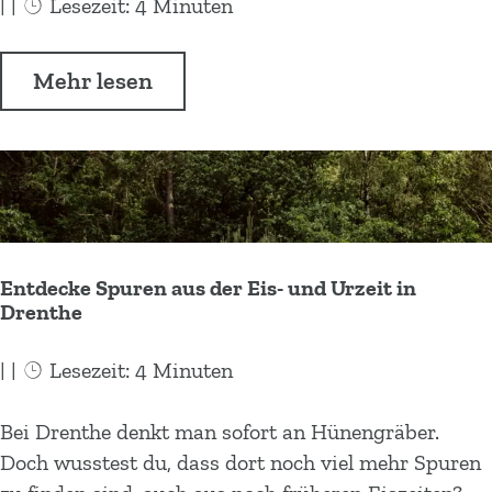
|
|
Lesezeit: 4 Minuten
l
e
5
n
Ü
Mehr lesen
x
s
b
E
t
e
i
e
r
s
g
5
z
e
x
e
E
i
Entdecke Spuren aus der Eis- und Urzeit in
i
t
Drenthe
s
z
|
|
Lesezeit: 4 Minuten
e
i
E
Bei Drenthe denkt man sofort an Hünengräber.
t
n
Doch wusstest du, dass dort noch viel mehr Spuren