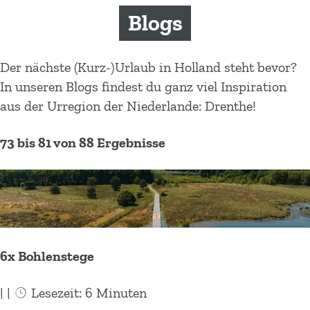
m
Blogs
e
p
a
Der nächste (Kurz-)Urlaub in Holland steht bevor?
g
In unseren Blogs findest du ganz viel Inspiration
e
aus der Urregion der Niederlande: Drenthe!
73 bis 81 von 88 Ergebnisse
6x Bohlenstege
|
|
Lesezeit: 6 Minuten