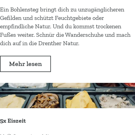
6
Ein Bohlensteg bringt dich zu unzugänglicheren
x
Gefilden und schützt Feuchtgebiete oder
B
empfindliche Natur. Und du kommst trockenen
o
Fußes weiter. Schnür die Wanderschuhe und mach
h
dich auf in die Drenther Natur.
l
e
Ü
Mehr lesen
n
b
s
e
t
r
e
6
g
x
e
B
5x Eiszeit
o
h