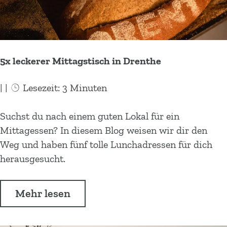
e
f
u
r
r
l
r
A
E
ü
e
u
i
g
n
s
s
e
5x leckerer Mittagstisch in Drenthe
a
f
-
b
u
l
u
e
|
|
Lesezeit: 3 Minuten
s
ü
n
i
d
g
d
s
5
Suchst du nach einem guten Lokal für ein
e
e
U
c
x
Mittagessen? In diesem Blog weisen wir dir den
r
b
r
h
l
Weg und haben fünf tolle Lunchadressen für dich
E
e
z
l
e
herausgesucht.
i
i
e
e
c
s
s
i
c
k
-
c
Ü
Mehr lesen
t
h
e
u
h
b
i
t
r
n
l
e