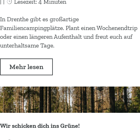
|
|
Lesezeit: 4 Minuten
e
a
r
e
p
M
6
In Drenthe gibt es großartige
n
p
u
x
Familiencampingplätze. Plant einen Wochenendtrip
e
s
k
oder einen längeren Aufenthalt und freut euch auf
n
e
i
unterhaltsame Tage.
e
n
n
d
Ü
Mehr lesen
e
b
r
e
f
r
r
6
e
x
u
k
n
Wir schicken dich ins Grüne!
i
d
n