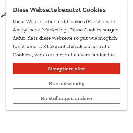
Diese Webseite benutzt Cookies
Diese Webseite benutzt Cookies (Funktionale,
G
Analytische, Marketing). Diese Cookies sorgen
e
dafür, dass diese Webseite so gut wie möglich
h
funktioniert. Klicke auf „Ich akzeptiere alle
e
Cookies“, wenn du hiermit einverstanden bist.
n
S
Akzeptiere alles
i
Nur notwendig
e
z
Einstellungen ändern
u
r
H
o