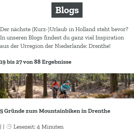
m
Blogs
e
p
a
Der nächste (Kurz-)Urlaub in Holland steht bevor?
g
In unseren Blogs findest du ganz viel Inspiration
e
aus der Urregion der Niederlande: Drenthe!
19 bis 27 von 88 Ergebnisse
5 Gründe zum Mountainbiken in Drenthe
|
|
Lesezeit: 4 Minuten