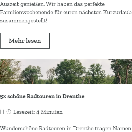
h
8
Auszeit genießen. Wir haben das perfekte
o
S
Familienwochenende für euren nächsten Kurzurlaub
l
t
zusammengestellt!
u
u
n
n
Ü
Mehr lesen
g
d
b
p
e
e
u
n
r
r
H
4
e
8
r
S
b
5x schöne Radtouren in Drenthe
t
s
u
t
|
|
Lesezeit: 4 Minuten
n
s
d
p
5
Wunderschöne Radtouren in Drenthe tragen Namen
e