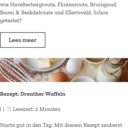
a
x
wie Havelterbergroute, Flintenroute, Bruingoud,
n
ß
s
Boom & Beekdalroute und Ellertsveld. Schon
H
m
c
getestet?
e
i
h
r
t
ö
b
Lees meer
d
n
s
e
e
t
r
R
s
g
a
p
a
d
a
n
t
ß
z
o
Rezept: Drenther Waffeln
m
e
u
i
n
r
|
|
Lesezeit: 2 Minuten
t
F
e
d
a
n
R
Starte gut in den Tag. Mit diesem Rezept zauberst
e