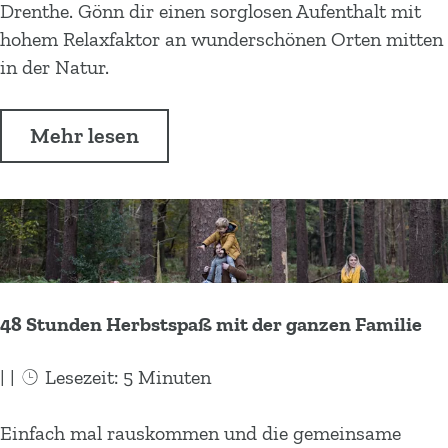
a
F
Drenthe. Gönn dir einen sorglosen Aufenthalt mit
n
n
e
hohem Relaxfaktor an wunderschönen Orten mitten
D
d
r
in der Natur.
r
r
i
e
i
e
n
Mehr lesen
n
n
t
d
p
h
e
a
e
r
r
s
k
i
s
c
f
48 Stunden Herbstspaß mit der ganzen Familie
h
ü
t
r
|
|
Lesezeit: 5 Minuten
e
E
n
r
4
Einfach mal rauskommen und die gemeinsame