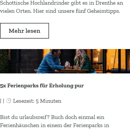
r
S
Schottische Hochlandrinder gibt es in Drenthe an
e
c
a
c
vielen Orten. Hier sind unsere fünf Geheimtipps.
h
n
h
e
t
o
n
Mehr lesen
s
t
r
i
t
e
n
i
s
D
s
t
r
c
a
e
h
u
n
e
5x Ferienparks für Erholung pur
r
t
H
a
h
o
|
|
Lesezeit: 5 Minuten
n
e
c
t
h
5
Bist du urlaubsreif? Buch doch einmal ein
s
l
x
Ferienhäuschen in einem der Ferienparks in
i