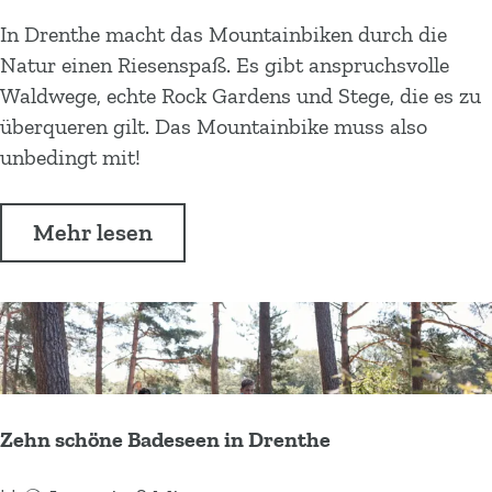
5
In Drenthe macht das Mountainbiken durch die
G
Natur einen Riesenspaß. Es gibt anspruchsvolle
r
Waldwege, echte Rock Gardens und Stege, die es zu
ü
überqueren gilt. Das Mountainbike muss also
n
unbedingt mit!
d
e
Ü
Mehr lesen
z
b
u
e
m
r
M
5
o
G
u
r
n
Zehn schöne Badeseen in Drenthe
ü
t
n