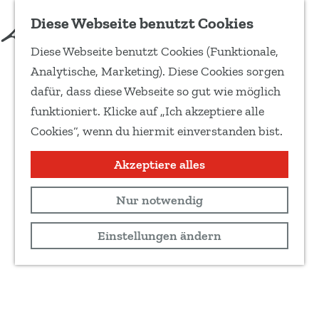
Diese Webseite benutzt Cookies
Diese Webseite benutzt Cookies (Funktionale,
G
Analytische, Marketing). Diese Cookies sorgen
e
dafür, dass diese Webseite so gut wie möglich
h
funktioniert. Klicke auf „Ich akzeptiere alle
e
Cookies“, wenn du hiermit einverstanden bist.
n
S
Akzeptiere alles
i
Nur notwendig
e
z
Einstellungen ändern
u
r
H
o