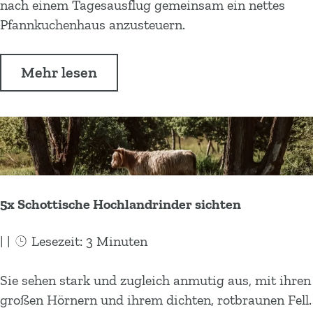
e
s
f
nach einem Tagesausflug gemeinsam ein nettes
e
B
e
a
Pfannkuchenhaus anzusteuern.
n
a
e
n
i
d
n
n
n
e
Ü
Mehr lesen
i
k
D
s
b
n
u
r
e
e
D
c
e
e
r
r
h
n
n
5
e
e
t
i
x
n
n
h
n
P
t
r
5x Schottische Hochlandrinder sichten
e
D
f
h
e
r
a
e
s
|
|
Lesezeit: 3 Minuten
e
n
t
n
n
a
5
Sie sehen stark und zugleich anmutig aus, mit ihren
t
k
u
x
großen Hörnern und ihrem dichten, rotbraunen Fell.
h
u