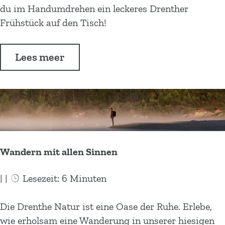
m
i
e
du im Handumdrehen ein leckeres Drenther
r
i
n
z
Frühstück auf den Tisch!
g
l
D
e
a
i
r
p
n
Lees meer
e
e
t
z
n
:
e
t
D
n
h
r
F
e
e
a
n
m
t
Wandern mit allen Sinnen
i
h
l
e
|
|
Lesezeit: 6 Minuten
i
r
e
W
W
Die Drenthe Natur ist eine Oase der Ruhe. Erlebe,
a
a
wie erholsam eine Wanderung in unserer hiesigen