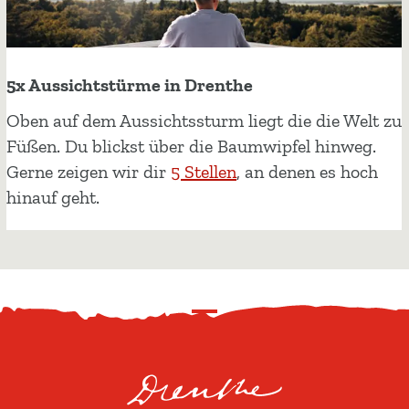
d
n
e
n
S
5x Aussichtstürme in Drenthe
t
5
Oben auf dem Aussichtssturm liegt die die Welt zu
e
x
Füßen. Du blickst über die Baumwipfel hinweg.
r
A
Gerne zeigen wir dir
5 Stellen
, an denen es hoch
n
u
hinauf geht.
e
s
n
s
h
i
i
c
m
N
h
m
a
t
e
c
s
l
h
t