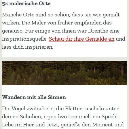
c
5x malerische Orte
c
k
h
5
Manche Orte sind so schön, dass sie wie gemalt
t
ö
x
wirken. Die Maler von früher empfanden das
e
n
m
genauso. Für einige von ihnen war Drenthe eine
N
e
a
Inspirationsquelle.
Schau dir ihre Gemälde an
und
a
W
l
lass dich inspirieren.
t
a
e
u
n
r
r
d
i
g
e
s
e
r
c
b
w
h
Wandern mit alle Sinnen
i
e
e
e
W
Die Vögel zwitschern, die Blätter rascheln unter
g
O
t
a
deinen Schuhen, irgendwo trommelt ein Specht.
e
r
e
n
Lebe im Hier und Jetzt, genieße den Moment und
t