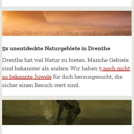
o
e
t
p
a
d
5x unentdeckte Naturgebiete in Drenthe
u
5
Drenthe hat viel Natur zu bieten. Manche Gebiete
n
x
sind bekannter als andere. Wir haben
5 noch nicht
d
u
so bekannte Juwele
für dich herausgesucht, die
a
n
sicher einen Besuch wert sind.
n
e
d
n
e
t
r
d
e
e
s