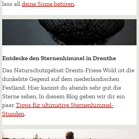
i
d
lass all
deine Sinne betören
.
e
n
e
D
r
r
n
e
m
n
i
t
t
Entdecke den Sternenhimmel in Drenthe
h
a
E
Das Naturschutzgebiet Drents-Friese Wold ist die
e
l
n
dunkelste Gegend auf dem niederländischen
l
t
Festland. Hier kannst du abends sehr gut die
e
d
Sterne sehen. In diesem Blog geben wir dir ein
S
e
paar
Tipps für ultimative Sternenhimmel-
i
c
Stunden
.
n
k
n
e
e