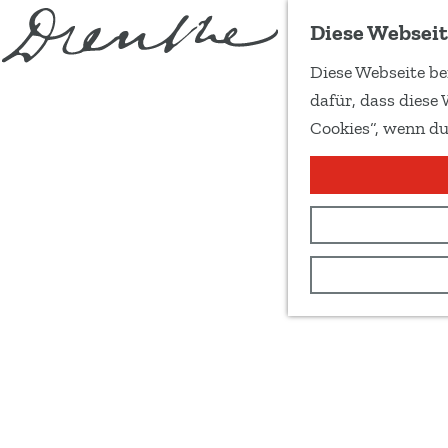
Diese Webseit
Diese Webseite be
G
dafür, dass diese 
e
Cookies“, wenn du
h
e
n
S
i
e
z
u
r
H
o